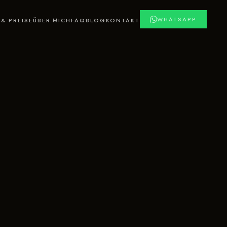
WHATSAPP
& PREISE
ÜBER MICH
FAQ
BLOG
KONTAKT