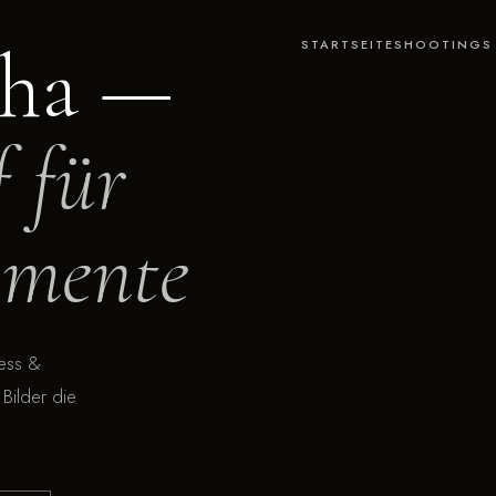
cha —
STARTSEITE
SHOOTINGS 
 für
omente
ness &
Bilder die